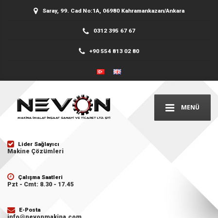
Saray, 99. Cad No:1A, 06980 Kahramankazan/Ankara
0312 395 67 67
+90 554 813 02 80
MENÜ
Lider Sağlayıcı
Makine Çözümleri
Çalışma Saatleri
Pzt - Cmt: 8.30 - 17.45
E-Posta
info@nevonmakina.com