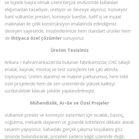
ve lojistik başta olmak üzere birçok endüstride kullanılan
ekipmanları tasarlıyor, üretiyor ve devreye alıyoruz. Konveyör
bant vulkanize presleri, konveyör bantlar, hafif iş ve inşaat
makinaları ile çelik konstrüksiyon imalatında edindiğimiz
deneyim sayesinde, müşterilerimize hem standart ürünler hem
de
ihtiyaca özel çözümler
sunuyoruz.
Üretim Tesisimiz
Ankara / Kahramankazan’da bulunan fabrikamızda; CNC talaşlı
imalat, kaynak, montaj ve test süreçlerini tek çatı altında
topluyoruz. Üretim alanımız ve makine parkurumuz, hem tekil
özel projelerde hem de seri üretimlerde yüksek kaliteyi
sürdürülebilir kılacak şekilde yapılandırılmıştır.
Mühendislik, Ar-Ge ve Özel Projeler
Vulkanize presler ve konveyör sistemleri için sıcaklık, basınç,
soğutma, mekanik dayanım ve güvenlik kriterlerini dikkate alarak
tasarım yapıyoruz. Sahadaki gerçek çalışma koşullarını göz
önünde bulundurarak, projeleri sadece kâğıt üzerinde değil,