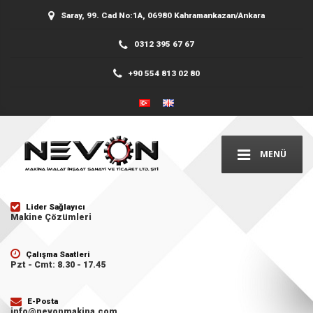
Saray, 99. Cad No:1A, 06980 Kahramankazan/Ankara
0312 395 67 67
+90 554 813 02 80
MENÜ
Lider Sağlayıcı
Makine Çözümleri
Çalışma Saatleri
Pzt - Cmt: 8.30 - 17.45
E-Posta
info@nevonmakina.com