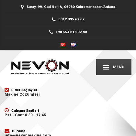
Saray, 99. Cad No:1A, 06980 Kahramankazan/Ankara
0312 395 67 67
+90 554 813 02 80
MENÜ
Lider Sağlayıcı
Makine Çözümleri
Çalışma Saatleri
Pzt - Cmt: 8.30 - 17.45
E-Posta
info@nevonmakina.com