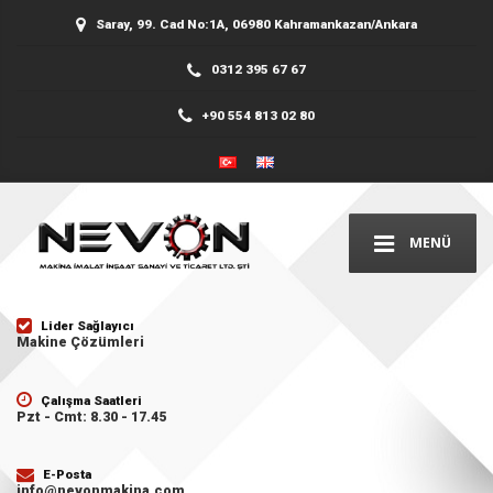
Saray, 99. Cad No:1A, 06980 Kahramankazan/Ankara
0312 395 67 67
+90 554 813 02 80
MENÜ
Lider Sağlayıcı
Makine Çözümleri
Çalışma Saatleri
Pzt - Cmt: 8.30 - 17.45
E-Posta
info@nevonmakina.com