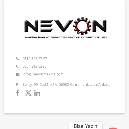
0312 395 67 67
0554 813 0280
info@nevonmakina.com
Saray, 99. Cad No:1A, 06980 Kahramankazan/Ankara
Bize Yazın