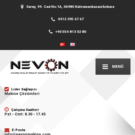
Saray, 99. Cad No:1A, 06980 Kahramankazan/Ankara
0312 395 67 67
+90 554 813 02 80
MENÜ
Lider Sağlayıcı
Makine Çözümleri
Çalışma Saatleri
Pzt - Cmt: 8.30 - 17.45
E-Posta
info@nevonmakina.com