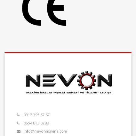
0312 395 67 67
0554 813 0280
info@nevonmakina.com