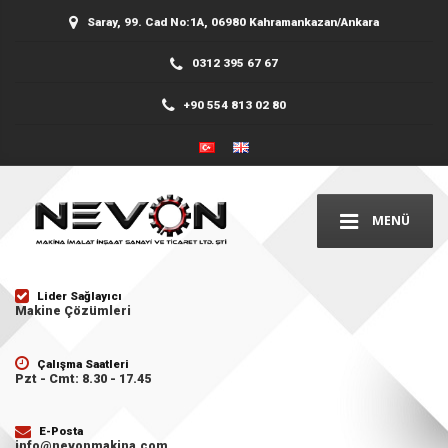
Saray, 99. Cad No:1A, 06980 Kahramankazan/Ankara
0312 395 67 67
+90 554 813 02 80
MENÜ
Lider Sağlayıcı
Makine Çözümleri
Çalışma Saatleri
Pzt - Cmt: 8.30 - 17.45
E-Posta
info@nevonmakina.com