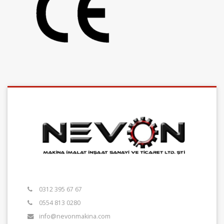
0312 395 67 67
0554 813 0280
info@nevonmakina.com