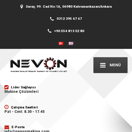
Saray, 99. Cad No:1A, 06980 Kahramankazan/Ankara
0312 395 67 67
+90 554 813 02 80
MENÜ
Lider Sağlayıcı
Makine Çözümleri
Çalışma Saatleri
Pzt - Cmt: 8.30 - 17.45
E-Posta
info@nevonmakina.com