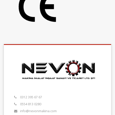
0312 395 67 67
0554 813 0280
info@nevonmakina.com