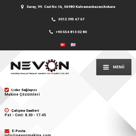
Saray, 99. Cad No:1A, 06980 Kahramankazan/Ankara
0312 395 67 67
+90 554 813 02 80
MENÜ
Lider Sağlayıcı
Makine Çözümleri
Çalışma Saatleri
Pzt - Cmt: 8.30 - 17.45
E-Posta
info@nevonmakina.com