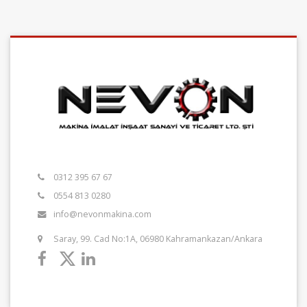
0312 395 67 67
0554 813 0280
info@nevonmakina.com
Saray, 99. Cad No:1A, 06980 Kahramankazan/Ankara