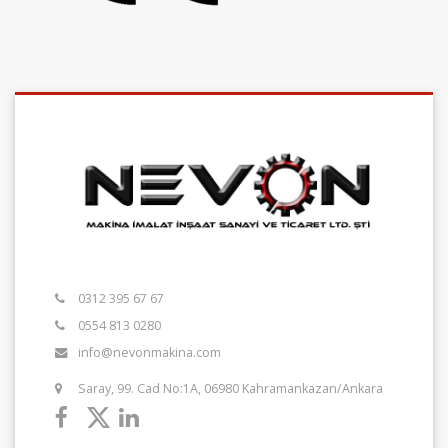
0312 395 67 67
0554 813 0280
info@nevonmakina.com
Saray, 99. Cad No:1A, 06980 Kahramankazan/Ankara