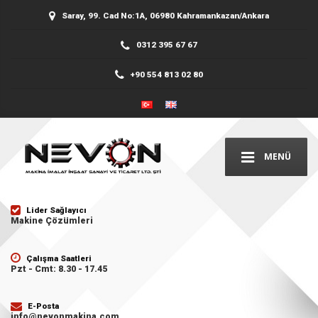
Saray, 99. Cad No:1A, 06980 Kahramankazan/Ankara
0312 395 67 67
+90 554 813 02 80
MENÜ
Lider Sağlayıcı
Makine Çözümleri
Çalışma Saatleri
Pzt - Cmt: 8.30 - 17.45
E-Posta
info@nevonmakina.com