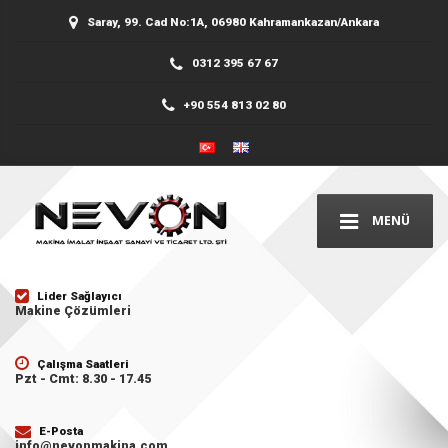
Saray, 99. Cad No:1A, 06980 Kahramankazan/Ankara
0312 395 67 67
+90 554 813 02 80
MENÜ
Lider Sağlayıcı
Makine Çözümleri
Çalışma Saatleri
Pzt - Cmt: 8.30 - 17.45
E-Posta
info@nevonmakina.com