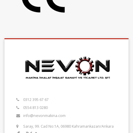
0312 395 67 67
0554 813 0280
info@nevonmakina.com
Saray, 99. Cad No:1A, 06980 Kahramankazan/Ankara