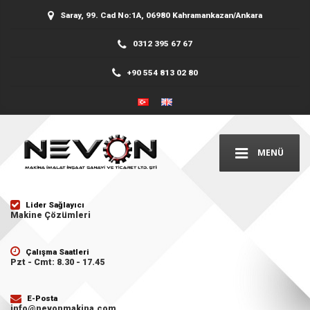
Saray, 99. Cad No:1A, 06980 Kahramankazan/Ankara
0312 395 67 67
+90 554 813 02 80
MENÜ
Lider Sağlayıcı
Makine Çözümleri
Çalışma Saatleri
Pzt - Cmt: 8.30 - 17.45
E-Posta
info@nevonmakina.com