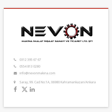
0312 395 67 67
0554 813 0280
info@nevonmakina.com
Saray, 99. Cad No:1A, 06980 Kahramankazan/Ankara