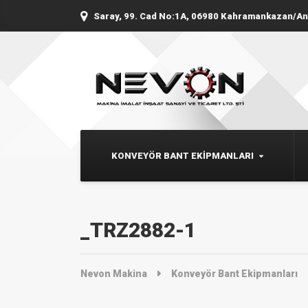
Saray, 99. Cad No:1A, 06980 Kahramankazan/A
KONVEYÖR BANT EKIPMANLARI
_TRZ2882-1
Nevon Makina
Konveyör Bant Ekipmanları