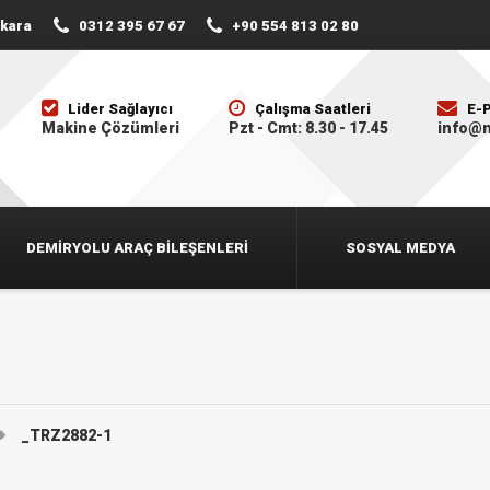
nkara
0312 395 67 67
+90 554 813 02 80
Lider Sağlayıcı
Çalışma Saatleri
E-
Makine Çözümleri
Pzt - Cmt: 8.30 - 17.45
info@
DEMIRYOLU ARAÇ BILEŞENLERI
SOSYAL MEDYA
_TRZ2882-1