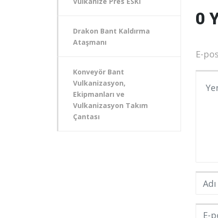
Vulkanize Pres ESKİ
0 
Drakon Bant Kaldırma
Ataşmanı
E-pos
Konveyör Bant
Yoru
Vulkanizasyon,
Ekipmanları ve
Vulkanizasyon Takım
Çantası
Adı v
E-pos