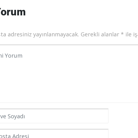
Yorum
ta adresiniz yayınlanmayacak.
Gerekli alanlar
*
ile i
munuz
*
e Soyadı
*
ta Adresi
*