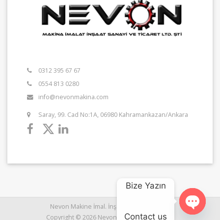
0312 395 67 67
0554 813 0280
info@nevonmakina.com
Saray, 99. Cad No:1A, 06980 Kahramankazan/Ankara
Bize Yazın
Nevon Makine İmal. İnş. San ve Tic. Ltd. Şti
Contact us
Copyright © 2026 Nevon. All rights reserved.