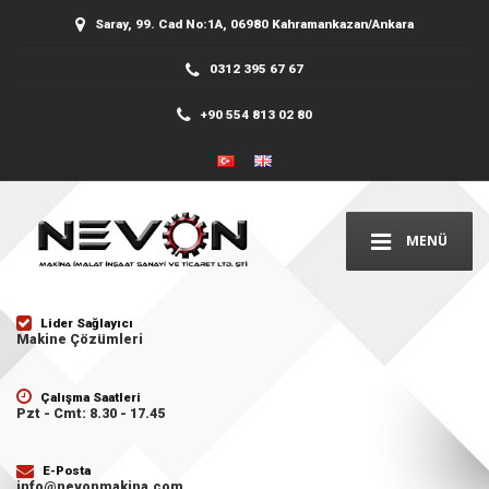
Saray, 99. Cad No:1A, 06980 Kahramankazan/Ankara
0312 395 67 67
+90 554 813 02 80
MENÜ
Lider Sağlayıcı
Makine Çözümleri
Çalışma Saatleri
Pzt - Cmt: 8.30 - 17.45
E-Posta
info@nevonmakina.com