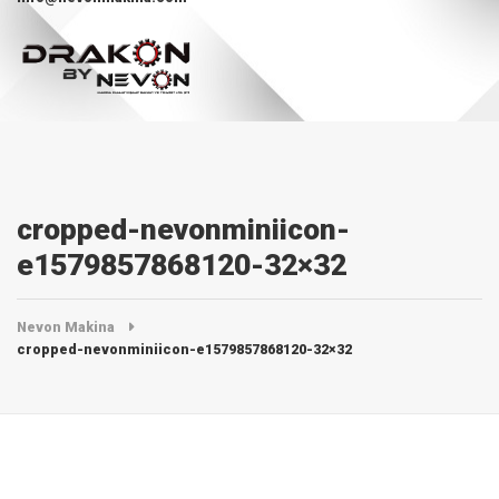
cropped-nevonminiicon-
e1579857868120-32×32
Nevon Makina
cropped-nevonminiicon-e1579857868120-32×32