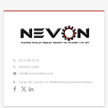
0312 395 67 67
0554 813 0280
info@nevonmakina.com
Saray, 99. Cad No:1A, 06980 Kahramankazan/Ankara