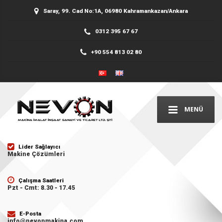
Saray, 99. Cad No:1A, 06980 Kahramankazan/Ankara
0312 395 67 67
+90 554 813 02 80
MENÜ
Lider Sağlayıcı
Makine Çözümleri
Çalışma Saatleri
Pzt - Cmt: 8.30 - 17.45
E-Posta
info@nevonmakina.com