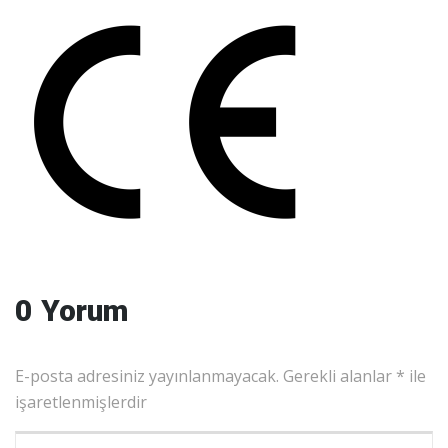
0 Yorum
E-posta adresiniz yayınlanmayacak.
Gerekli alanlar
*
ile
işaretlenmişlerdir
Yorumunuz
*