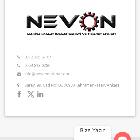
0312 395 67 67
0554 813 0280
info@nevonmakina.com
Saray, 99. Cad No:1A, 06980 Kahramankazan/Ankara
Bize Yazın