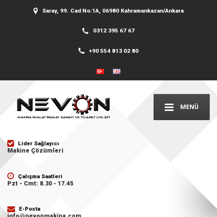
Saray, 99. Cad No:1A, 06980 Kahramankazan/Ankara
0312 395 67 67
+90 554 813 02 80
MENÜ
Lider Sağlayıcı
Makine Çözümleri
Çalışma Saatleri
Pzt - Cmt: 8.30 - 17.45
E-Posta
info@nevonmakina.com