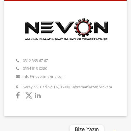
0312 395 67 67
0554 813 0280
info@nevonmakina.com
Saray, 99. Cad No:1A, 06980 Kahramankazan/Ankara
Bize Yazın