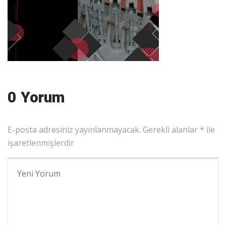
0 Yorum
E-posta adresiniz yayınlanmayacak.
Gerekli alanlar
*
ile
işaretlenmişlerdir
Yorumunuz
*