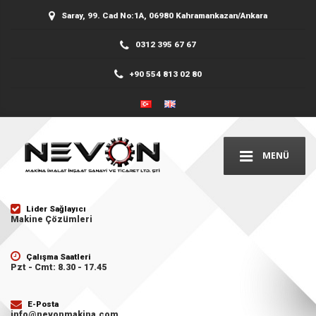
Saray, 99. Cad No:1A, 06980 Kahramankazan/Ankara
0312 395 67 67
+90 554 813 02 80
MENÜ
Lider Sağlayıcı
Makine Çözümleri
Çalışma Saatleri
Pzt - Cmt: 8.30 - 17.45
E-Posta
info@nevonmakina.com