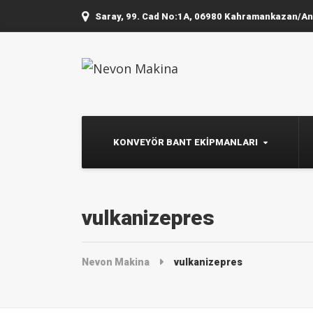
Saray, 99. Cad No:1A, 06980 Kahramankazan/A
KONVEYÖR BANT EKIPMANLARI
vulkanizepres
Nevon Makina
vulkanizepres