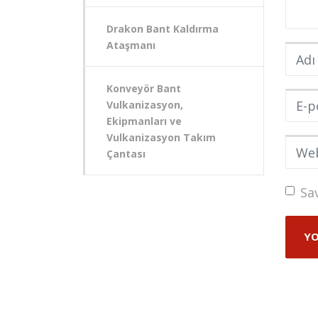
Drakon Bant Kaldırma
Ataşmanı
Adı v
Konveyör Bant
E-pos
Vulkanizasyon,
Ekipmanları ve
Vulkanizasyon Takım
Web s
Çantası
Sa