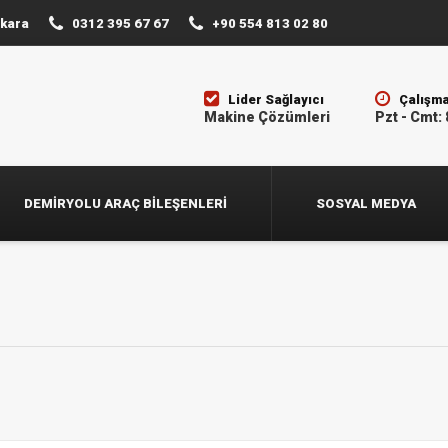
nkara
0312 395 67 67
+90 554 813 02 80
Lider Sağlayıcı
Çalışma
Makine Çözümleri
Pzt - Cmt: 
DEMIRYOLU ARAÇ BILEŞENLERI
SOSYAL MEDYA