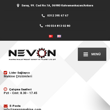
Saray, 99. Cad No:1A, 06980 Kahramankazan/Ankara
0312 395 67 67
+90 554 813 02 80
MENÜ
Lider Sağlayıcı
Makine Çözümleri
Çalışma Saatleri
Pzt - Cmt: 8.30 - 17.45
E-Posta
info@nevonmakina.com