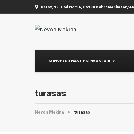
Saray, 99. Cad No:1A, 06980 Kahramankazan/A
KONVEYÖR BANT EKIPMANLARI
turasas
Nevon Makina
turasas