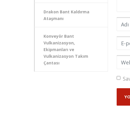
Drakon Bant Kaldırma
Ataşmanı
Adı v
Konveyör Bant
E-pos
Vulkanizasyon,
Ekipmanları ve
Vulkanizasyon Takım
Web s
Çantası
Sa