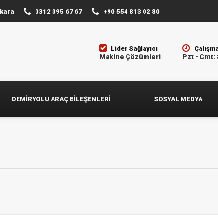
nkara
0312 395 67 67
+90 554 813 02 80
Lider Sağlayıcı
Çalışma
Makine Çözümleri
Pzt - Cmt: 
DEMIRYOLU ARAÇ BILEŞENLERI
SOSYAL MEDYA