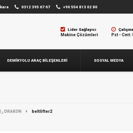
nkara
0312 395 67 67
+90 554 813 02 80
Lider Sağlayıcı
Çalışma
Makine Çözümleri
Pzt - Cmt: 
DEMIRYOLU ARAÇ BILEŞENLERI
SOSYAL MEDYA
رافع حزام DRAKON
beltlifter2