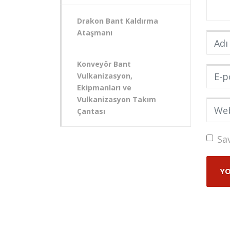
Drakon Bant Kaldırma
Ataşmanı
Adı v
Konveyör Bant
E-pos
Vulkanizasyon,
Ekipmanları ve
Vulkanizasyon Takım
Web s
Çantası
Sa