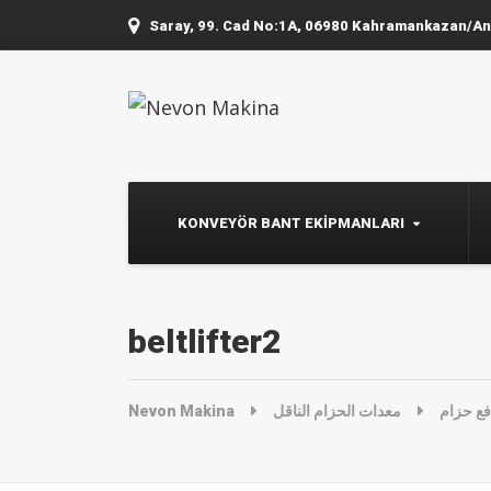
Saray, 99. Cad No:1A, 06980 Kahramankazan/A
KONVEYÖR BANT EKIPMANLARI
beltlifter2
Nevon Makina
معدات الحزام الناقل