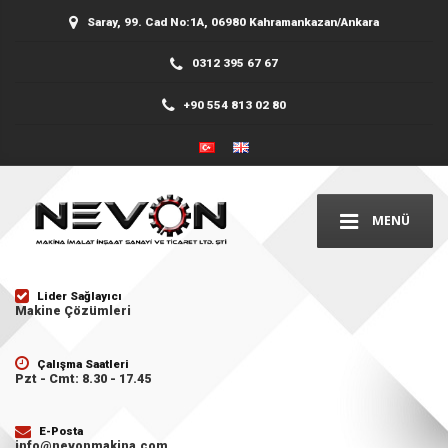
Saray, 99. Cad No:1A, 06980 Kahramankazan/Ankara
0312 395 67 67
+90 554 813 02 80
MENÜ
Lider Sağlayıcı
Makine Çözümleri
Çalışma Saatleri
Pzt - Cmt: 8.30 - 17.45
E-Posta
info@nevonmakina.com